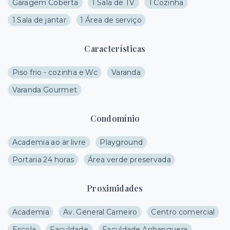
Garagem Coberta
1 Sala de TV
1 Cozinha
1 Sala de jantar
1 Área de serviço
Características
Piso frio - cozinha e Wc
Varanda
Varanda Gourmet
Condomínio
Academia ao ar livre
Playground
Portaria 24 horas
Área verde preservada
Proximidades
Academia
Av. General Carneiro
Centro comercial
Escola
Faculdade
Faculdade Anhanguera