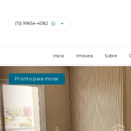
(15) 99654-4082
Início
Imóveis
Sobre
Pronto para morar