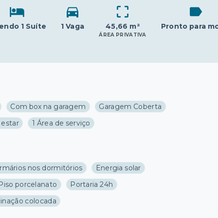
sendo 1 Suíte
1 Vaga
45,66 m²
Pronto para mo
ÁREA PRIVATIVA
Com box na garagem
Garagem Coberta
 estar
1 Área de serviço
rmários nos dormitórios
Energia solar
Piso porcelanato
Portaria 24h
minação colocada