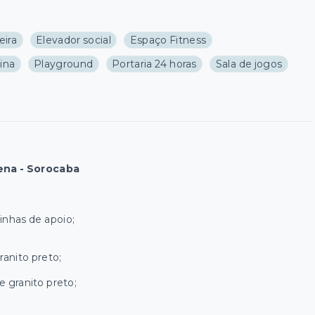
eira
Elevador social
Espaço Fitness
ina
Playground
Portaria 24 horas
Sala de jogos
ena - Sorocaba
inhas de apoio;
anito preto;
 granito preto;