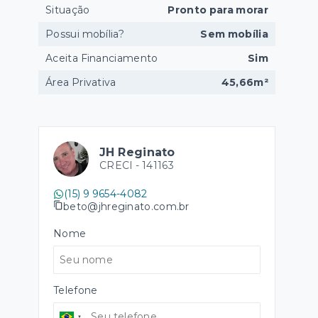
Situação
Pronto para morar
Possui mobília?
Sem mobília
Aceita Financiamento
Sim
Área Privativa
45,66m²
JH Reginato
CRECI -
141163
(15) 9 9654-4082
beto@jhreginato.com.br
Nome
Telefone