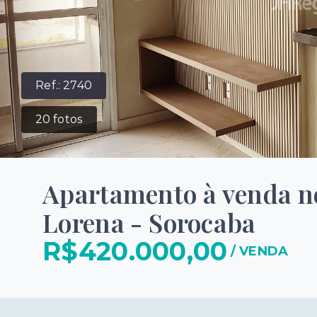
Ref.:
2740
20
fotos
Apartamento à venda no
Lorena - Sorocaba
R$420.000,00
/
VENDA