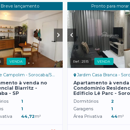
Breve lançamento
Pronto para morar
6
VENDA
Ref.:
2515
VENDA
 Campolim - Sorocaba/SP, sul
Jardim Casa Branca - Sorocaba/S
amento à venda no
Apartamento à venda
ncial Biarritz -
Condomínio Residenc
ba - SP
Edifício Lê Parc - Sor
rios
1
Dormitórios
2
ns
1
Garagens
1
vativa
44,72
m²
Área Privativa
44
m²