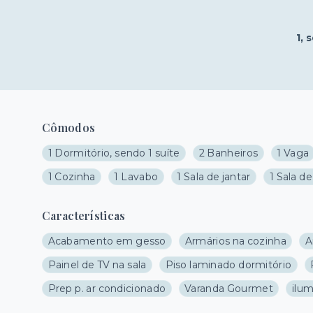
1
, 
Cômodos
1 Dormitório, sendo 1 suíte
2 Banheiros
1 Vaga
1 Cozinha
1 Lavabo
1 Sala de jantar
1 Sala de
Características
Acabamento em gesso
Armários na cozinha
A
Painel de TV na sala
Piso laminado dormitório
Prep p. ar condicionado
Varanda Gourmet
ilu