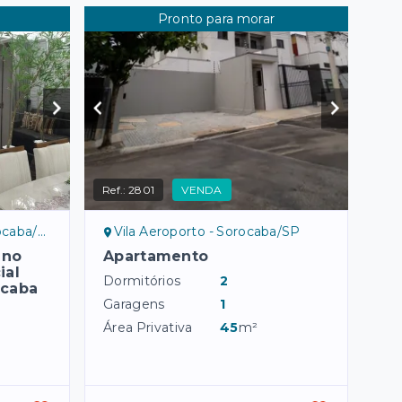
Pronto para morar
Ref.:
2801
VENDA
P, norte
Vila Aeroporto - Sorocaba/SP
 no
Apartamento
ial
Dormitórios
2
ocaba
Garagens
1
Área Privativa
45
m²