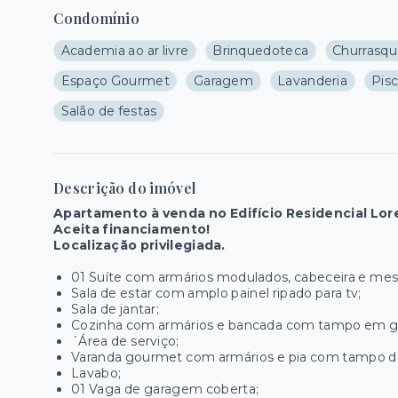
Condomínio
Academia ao ar livre
Brinquedoteca
Churrasqu
Espaço Gourmet
Garagem
Lavanderia
Pisc
Salão de festas
Descrição do imóvel
Apartamento à venda no Edifício Residencial Lor
Aceita financiamento!
Localização privilegiada.
01 Suíte com armários modulados, cabeceira e mes
Sala de estar com amplo painel ripado para tv;
Sala de jantar;
Cozinha com armários e bancada com tampo em gr
´Área de serviço;
Varanda gourmet com armários e pia com tampo de
Lavabo;
01 Vaga de garagem coberta;