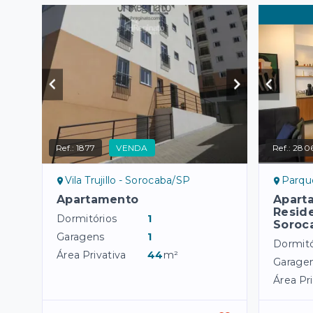
Ref.:
1877
VENDA
Ref.:
280
Vila Trujillo - Sorocaba/SP
Parque
Apartamento
Apart
Reside
Dormitórios
1
Soroca
Garagens
1
Dormitó
Área Privativa
44
m²
Garage
Área Pri