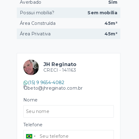
Averbado
Sim
Possui mobília?
Sem mobília
Área Construída
45m²
Área Privativa
45m²
JH Reginato
CRECI -
141163
(15) 9 9654-4082
beto@jhreginato.com.br
Nome
Telefone