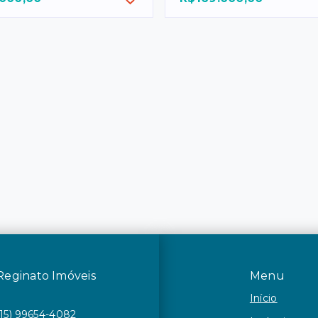
Reginato Imóveis
Menu
Início
(15) 99654-4082