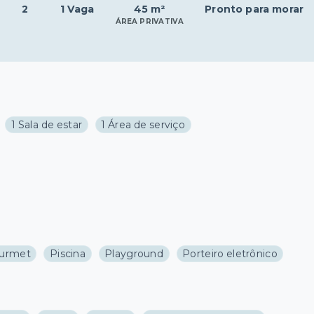
2
1 Vaga
45 m²
Pronto para morar
ÁREA PRIVATIVA
1 Sala de estar
1 Área de serviço
ourmet
Piscina
Playground
Porteiro eletrônico