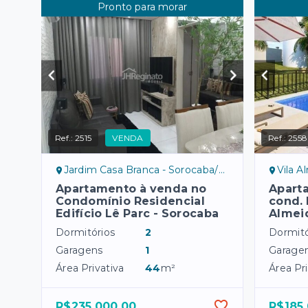
Pronto para morar
Ref.:
2515
VENDA
Ref.:
2558
Jardim Casa Branca - Sorocaba/SP, norte
Vila A
Apartamento à venda no
Apart
Condomínio Residencial
cond. 
Edifício Lê Parc - Sorocaba
Almei
Dormitórios
2
Dormitó
Garagens
1
Garage
Área Privativa
44
m²
Área Pri
R$235.000,00
R$185