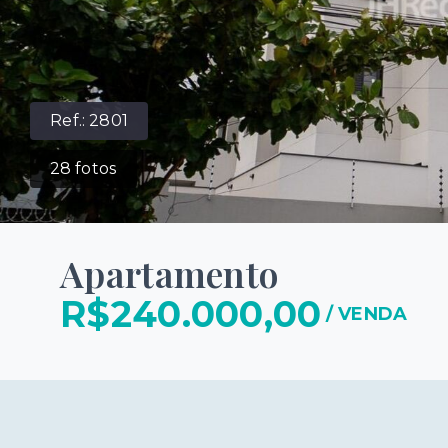
Ref.:
2801
28
fotos
Apartamento
R$240.000,00
/
VENDA