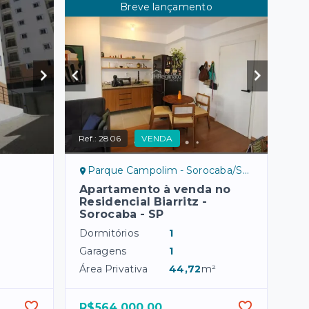
Breve lançamento
Ref.:
2806
VENDA
Parque Campolim - Sorocaba/SP, sul
Apartamento à venda no
Residencial Biarritz -
Sorocaba - SP
Dormitórios
1
Garagens
1
Área Privativa
44,72
m²
R$564.000,00