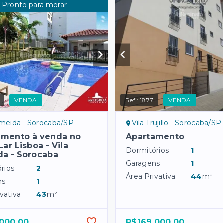
Pronto para morar
VENDA
Ref.:
1877
VENDA
lmeida - Sorocaba/SP
Vila Trujillo - Sorocaba/SP
amento à venda no
Apartamento
Lar Lisboa - Vila
Dormitórios
1
da - Sorocaba
Garagens
1
rios
2
Área Privativa
44
m²
ns
1
vativa
43
m²
.000,00
R$169.000,00