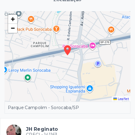
+
−
Leaflet
Parque Campolim - Sorocaba/SP
JH Reginato
CRECI -
141163