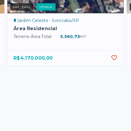
Ref.:
2462
VENDA
Jardim Celeste - Sorocaba/SP
Área Residencial
Terreno Área Total
5.560,73
m²
R$4.170.000,00