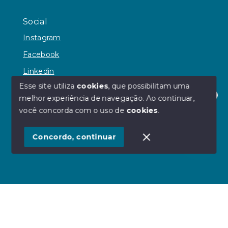
Social
Instagram
Facebook
Linkedin
Esse site utiliza
cookies
, que possibilitam uma
melhor experiência de navegação.
Ao continuar,
Olá! Estamos disponíveis para te ajudar.
você concorda com o uso de
cookies
.
© Copyright 2026 - JH Reginato Imóveis - Todos os
direitos reservados
Concordo, continuar
SITE PARA IMOBILIARIA
Início
Histórico
Favoritos