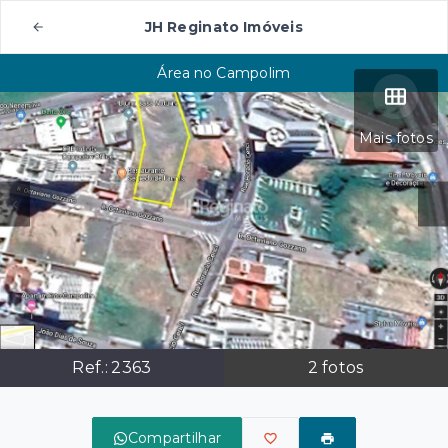
JH Reginato Imóveis
Área no Campolim
Mais fotos
Ref.:
2363
2
fotos
Compartilhar