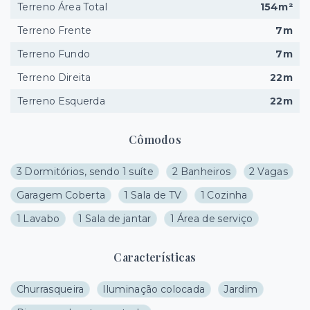
Terreno Área Total
154m²
Terreno Frente
7m
Terreno Fundo
7m
Terreno Direita
22m
Terreno Esquerda
22m
Cômodos
3 Dormitórios, sendo 1 suíte
2 Banheiros
2 Vagas
Garagem Coberta
1 Sala de TV
1 Cozinha
1 Lavabo
1 Sala de jantar
1 Área de serviço
Características
Churrasqueira
Iluminação colocada
Jardim