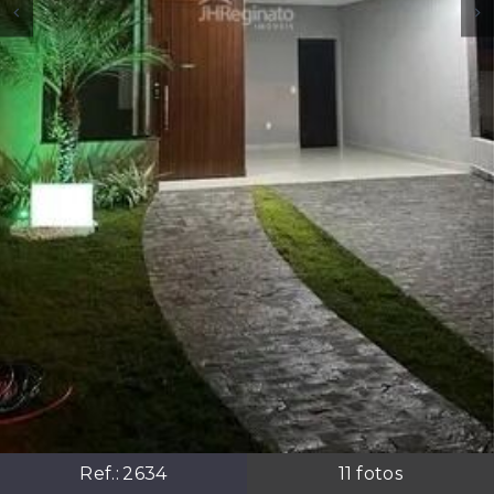
Ref.:
2634
11
fotos