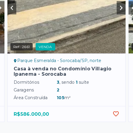
Ref.:
2661
VENDA
Parque Esmeralda - Sorocaba/SP, norte
Casa à venda no Condomínio Villagio
Ipanema - Sorocaba
Dormitórios
3
, sendo
1
suíte
Garagens
2
Área Construída
105
m²
R$586.000,00