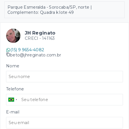
Parque Esmeralda - Sorocaba/SP, norte |
Complemento: Quadra k lote 49
JH Reginato
CRECI -
141163
(15) 9 9654-4082
beto@jhreginato.com.br
Nome
Telefone
E-mail