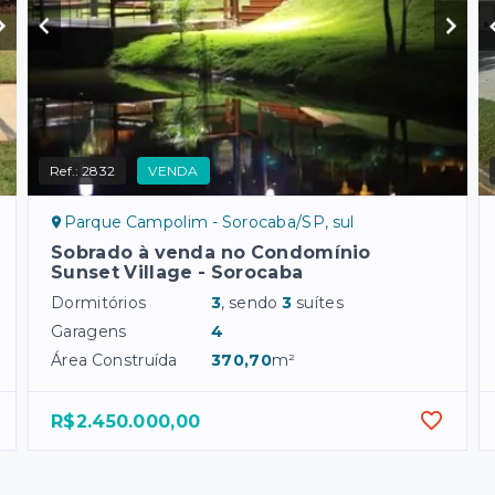
Ref.:
2832
VENDA
Parque Campolim - Sorocaba/SP, sul
Sobrado à venda no Condomínio
Sunset Village - Sorocaba
Dormitórios
3
, sendo
3
suítes
Garagens
4
Área Construída
370,70
m²
R$2.450.000,00