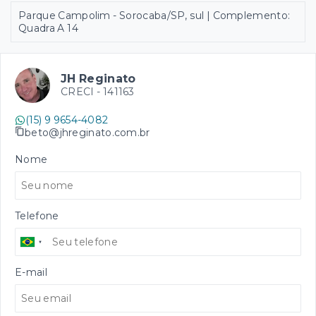
Parque Campolim - Sorocaba/SP, sul | Complemento:
Quadra A 14
JH Reginato
CRECI -
141163
(15) 9 9654-4082
beto@jhreginato.com.br
Nome
Telefone
E-mail