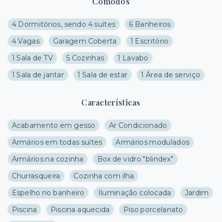
Cômodos
4 Dormitórios, sendo 4 suítes
6 Banheiros
4 Vagas
Garagem Coberta
1 Escritório
1 Sala de TV
5 Cozinhas
1 Lavabo
1 Sala de jantar
1 Sala de estar
1 Área de serviço
Características
Acabamento em gesso
Ar Condicionado
Armários em todas suítes
Armários modulados
Armários na cozinha
Box de vidro "blindex"
Churrasqueira
Cozinha com ilha
Espelho no banheiro
Iluminação colocada
Jardim
Piscina
Piscina aquecida
Piso porcelanato