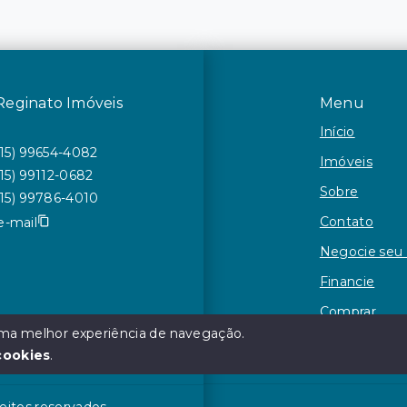
Reginato Imóveis
Menu
Início
(15) 99654-4082
Imóveis
(15) 99112-0682
Sobre
(15) 99786-4010
Contato
e-mail
Negocie seu
Financie
Comprar
 uma melhor experiência de navegação.
Alugar
cookies
.