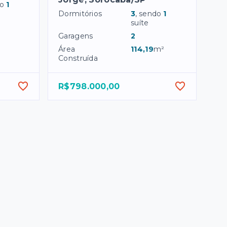
do
1
Dormitórios
3
, sendo
1
suíte
Garagens
2
Área
114,19
m²
Construída
R$798.000,00