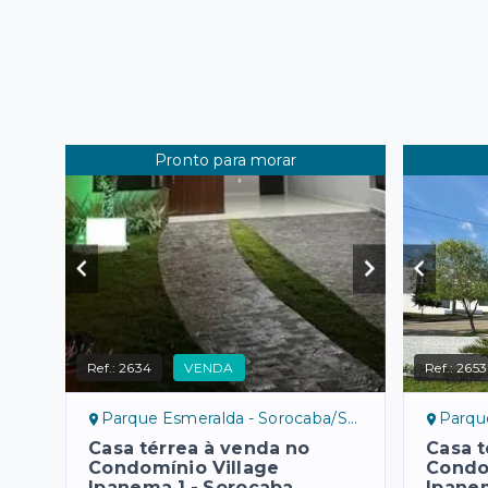
Pronto para morar
Ref.:
2634
VENDA
Ref.:
2653
Parque Esmeralda - Sorocaba/SP, norte
Parque 
Casa térrea à venda no
Casa t
Condomínio Village
Condo
Ipanema 1 - Sorocaba
Ipane