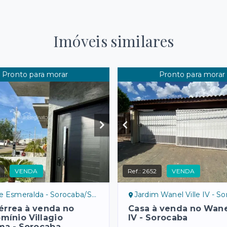
Imóveis similares
Pronto para morar
Pronto para morar
VENDA
Ref.:
2652
VENDA
Esmeralda - Sorocaba/SP, norte
Jardim Wanel Ville IV - Sorocaba/S
érrea à venda no
Casa à venda no Wanel
mínio Villagio
IV - Sorocaba
ma - Sorocaba