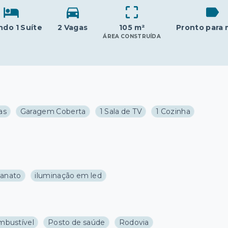
ndo 1 Suíte
2 Vagas
105 m²
Pronto para 
ÁREA CONSTRUÍDA
as
Garagem Coberta
1 Sala de TV
1 Cozinha
lanato
iluminação em led
mbustível
Posto de saúde
Rodovia