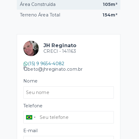
Área Construída
105m²
Terreno Área Total
154m²
JH Reginato
CRECI -
141163
(15) 9 9654-4082
beto@jhreginato.com.br
Nome
Telefone
E-mail