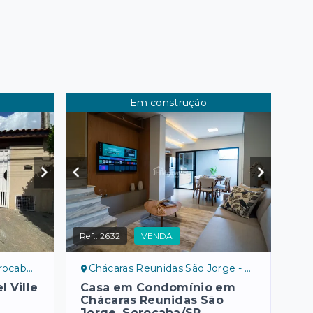
Em construção
Ref.:
2632
VENDA
P, norte
Chácaras Reunidas São Jorge - Sorocaba/SP
 Ville
Casa em Condomínio em
Chácaras Reunidas São
Jorge, Sorocaba/SP