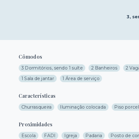
3
, se
Cômodos
3 Dormitórios, sendo 1 suíte
2 Banheiros
2 Vag
1 Sala de jantar
1 Área de serviço
Características
Churrasqueira
Iluminação colocada
Piso porce
Proximidades
Escola
FADI
Igreja
Padaria
Posto de co