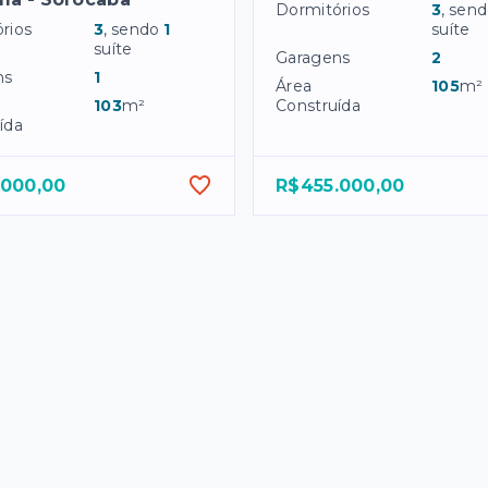
Dormitórios
3
, sen
rios
3
, sendo
1
suíte
suíte
Garagens
2
ns
1
Área
105
m²
103
m²
Construída
ída
.000,00
R$455.000,00