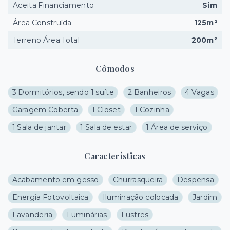
Aceita Financiamento
Sim
Área Construída
125m²
Terreno Área Total
200m²
Cômodos
3 Dormitórios, sendo 1 suíte
2 Banheiros
4 Vagas
Garagem Coberta
1 Closet
1 Cozinha
1 Sala de jantar
1 Sala de estar
1 Área de serviço
Características
Acabamento em gesso
Churrasqueira
Despensa
Energia Fotovoltaica
Iluminação colocada
Jardim
Lavanderia
Luminárias
Lustres