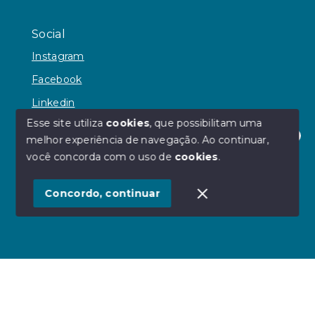
Social
Instagram
Facebook
Linkedin
Esse site utiliza
cookies
, que possibilitam uma
melhor experiência de navegação.
Ao continuar,
Olá! Estamos disponíveis para te ajudar.
você concorda com o uso de
cookies
.
© Copyright 2026 - JH Reginato Imóveis - Todos os
direitos reservados
Concordo, continuar
SITE PARA IMOBILIARIA
Início
Histórico
Favoritos