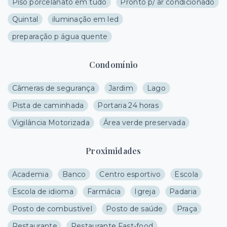
Piso porcelanato em tudo
Pronto p/ ar condicionado
Quintal
iluminação em led
preparação p água quente
Condomínio
Câmeras de segurança
Jardim
Lago
Pista de caminhada
Portaria 24 horas
Vigilância Motorizada
Área verde preservada
Proximidades
Academia
Banco
Centro esportivo
Escola
Escola de idioma
Farmácia
Igreja
Padaria
Posto de combustível
Posto de saúde
Praça
Restaurante
Restaurante Fast-food