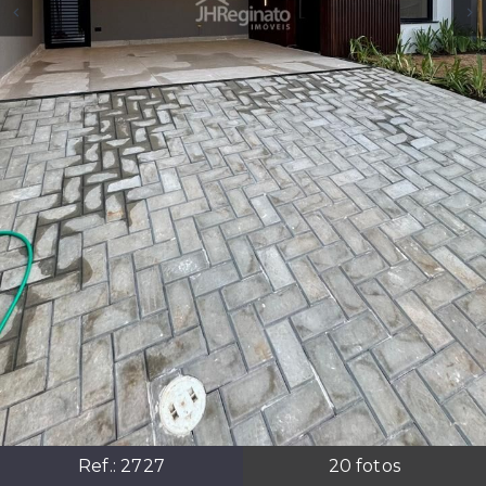
Ref.:
2727
20
fotos