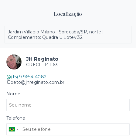
Localização
Jardim Villagio Milano - Sorocaba/SP, norte |
Complemento: Quadra U Lotev 32
JH Reginato
CRECI -
141163
(15) 9 9654-4082
beto@jhreginato.com.br
Nome
Telefone