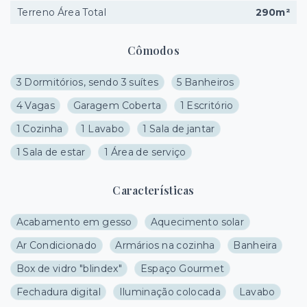
Terreno Área Total
290m²
Cômodos
3 Dormitórios, sendo 3 suítes
5 Banheiros
4 Vagas
Garagem Coberta
1 Escritório
1 Cozinha
1 Lavabo
1 Sala de jantar
1 Sala de estar
1 Área de serviço
Características
Acabamento em gesso
Aquecimento solar
Ar Condicionado
Armários na cozinha
Banheira
Box de vidro "blindex"
Espaço Gourmet
Fechadura digital
Iluminação colocada
Lavabo