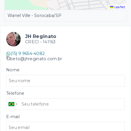
Leaflet
Wanel Ville - Sorocaba/SP
JH Reginato
CRECI -
141163
(15) 9 9654-4082
beto@jhreginato.com.br
Nome
Telefone
E-mail