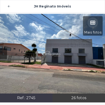
JH Reginato Imóveis
Mais fotos
Ref.:
2745
26
fotos