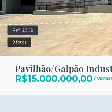
Ref.:
2802
9
fotos
Pavilhão/Galpão Indust
R$15.000.000,00
/
VEND