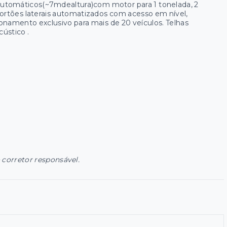
s automáticos(~7mdealtura)com motor para 1 tonelada, 2
portões laterais automatizados com acesso em nível,
onamento exclusivo para mais de 20 veículos. Telhas
ústico .
 corretor responsável.