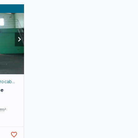
caba/SP
de
m²