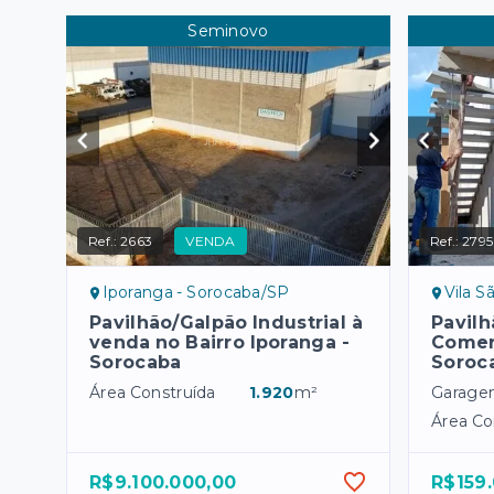
Seminovo
Ref.:
2663
VENDA
Ref.:
2795
Iporanga - Sorocaba/SP
Vila Sã
Pavilhão/Galpão Industrial à
Pavilh
venda no Bairro Iporanga -
Comer
Sorocaba
Soroc
Área Construída
1.920
m²
Garage
Área Co
R$9.100.000,00
R$159