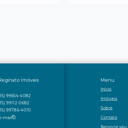
Reginato Imóveis
Menu
Início
(15) 99654-4082
Imóveis
(15) 99112-0682
Sobre
(15) 99786-4010
Contato
e-mail
Negocie seu