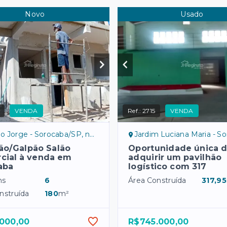
Novo
Usado
VENDA
Ref.:
2715
VENDA
o Jorge - Sorocaba/SP, norte
Jardim Luciana Maria - Soro
ão/Galpão Salão
Oportunidade única 
cial à venda em
adquirir um pavilhão
aba
logístico com 317
ns
6
Área Construída
317,95
nstruída
180
m²
.000,00
R$745.000,00