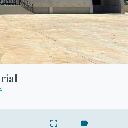
rial
A