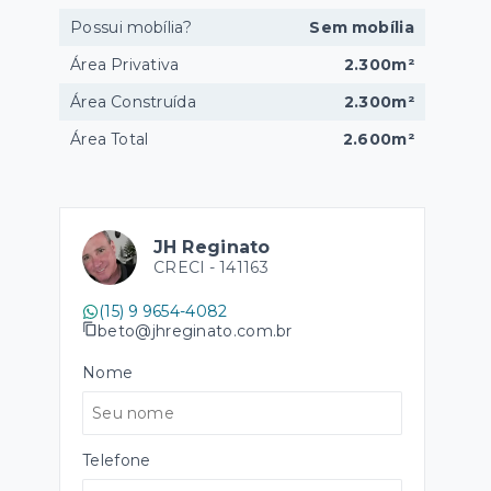
Possui mobília?
Sem mobília
Área Privativa
2.300m²
Área Construída
2.300m²
Área Total
2.600m²
JH Reginato
CRECI -
141163
(15) 9 9654-4082
beto@jhreginato.com.br
Nome
Telefone