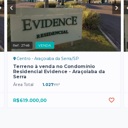
Ref.:
2748
VENDA
Centro - Araçoiaba da Serra/SP
Terreno à venda no Condomínio
Residencial Evidence - Araçoiaba da
Serra
Área Total
1.027
m²
R$619.000,00