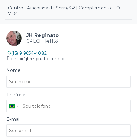
Centro - Araçoiaba da Serra/SP | Complemento: LOTE
V 04
JH Reginato
CRECI -
141163
(15) 9 9654-4082
beto@jhreginato.com.br
Nome
Telefone
E-mail