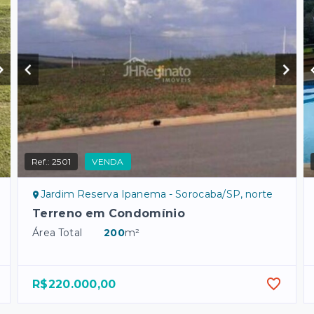
Ref.:
2501
VENDA
Jardim Reserva Ipanema - Sorocaba/SP, norte
Terreno em Condomínio
Área Total
200
m²
R$220.000,00