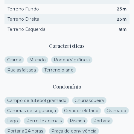
Terreno Fundo
25m
Terreno Direita
25m
Terreno Esquerda
8m
Características
Grama
Murado
Ronda/Vigilância
Rua asfaltada
Terreno plano
Condomínio
Campo de futebol gramado
Churrasqueira
Câmeras de segurança
Gerador elétrico
Gramado
Lago
Permite animais
Piscina
Portaria
Portaria 24 horas
Praça de convivência