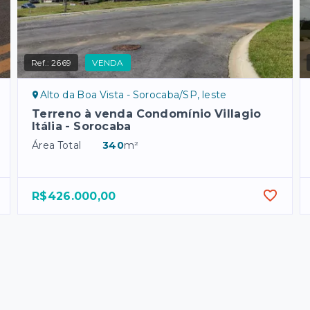
Ref.:
2669
VENDA
Alto da Boa Vista - Sorocaba/SP, leste
Terreno à venda Condomínio Villagio
Itália - Sorocaba
Área Total
340
m²
R$426.000,00