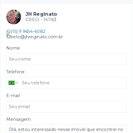
JH Reginato
CRECI -
141163
(15) 9 9654-4082
beto@jhreginato.com.br
Nome
Telefone
E-mail
Mensagem